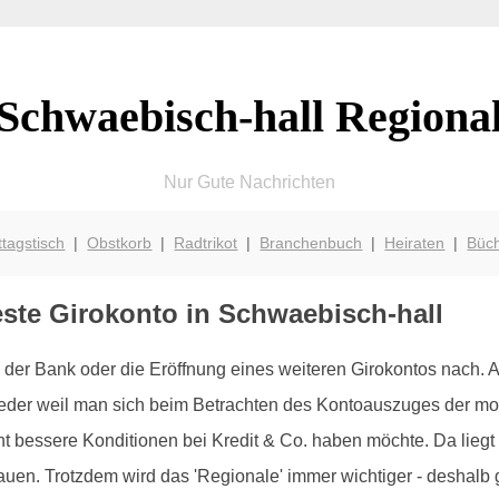
Schwaebisch-hall Regiona
Nur Gute Nachrichten
ttagstisch
|
Obstkorb
|
Radtrikot
|
Branchenbuch
|
Heiraten
|
Büc
este Girokonto in Schwaebisch-hall
der Bank oder die Eröffnung eines weiteren Girokontos nach.
weder weil man sich beim Betrachten des Kontoauszuges der mo
t bessere Konditionen bei Kredit & Co. haben möchte. Da liegt 
n. Trotzdem wird das 'Regionale' immer wichtiger - deshalb gib