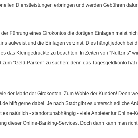
onellen Dienstleistungen erbringen und werden Gebühren dafür
 Führung eines Girokontos die dortigen Einlagen meist nicht v
ns aufweist und die Einlagen verzinst. Dies hängt jedoch bei
es das Kleingedruckte zu beachten. In Zeiten von "Nullzins" wir
t zum "Geld-Parken" zu suchen: denn das Tagesgeldkonto hat i
 wie der Markt der Girokonten. Zum Wohle der Kunden! Denn wer 
.de hilft gerne dabei! Je nach Stadt gibt es unterschiedliche A
 es natürlich - standortunabhängig - viele Anbieter für Online-K
zung dieser Online-Banking-Services. Doch dann kann man richti