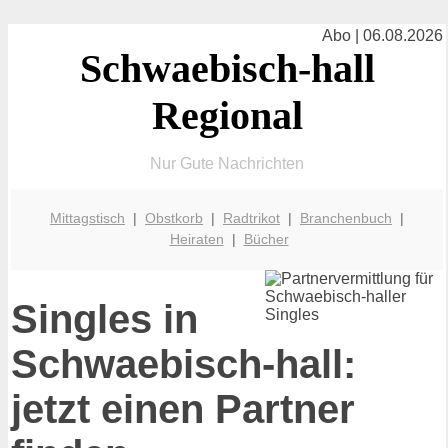
Abo | 06.08.2026
Schwaebisch-hall
Regional
Nur Gute Nachrichten
Mittagstisch
|
Obstkorb
|
Radtrikot
|
Branchenbuch
|
Heiraten
|
Bücher
Singles in
Schwaebisch-hall:
jetzt einen Partner