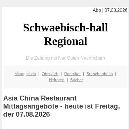
Abo | 07.08.2026
Schwaebisch-hall
Regional
Die Zeitung mit Nur Guten Nachrichten
Mittagstisch
|
Obstkorb
|
Radtrikot
|
Branchenbuch
|
Heiraten
|
Bücher
Asia China Restaurant
Mittagsangebote - heute ist Freitag,
der 07.08.2026