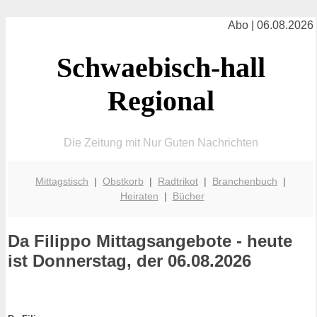
Abo | 06.08.2026
Schwaebisch-hall
Regional
Die Zeitung mit Nur Guten Nachrichten
Mittagstisch
|
Obstkorb
|
Radtrikot
|
Branchenbuch
|
Heiraten
|
Bücher
Da Filippo
Mittagsangebote - heute
ist Donnerstag, der 06.08.2026