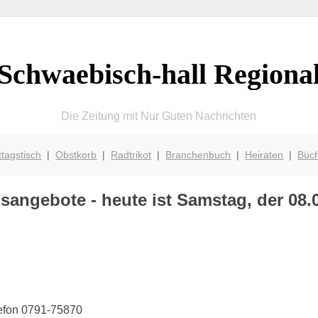
Schwaebisch-hall Regiona
Die Zeitung mit Nur Guten Nachrichten
ttagstisch
|
Obstkorb
|
Radtrikot
|
Branchenbuch
|
Heiraten
|
Büc
sangebote - heute ist Samstag, der 08.
lefon 0791-75870