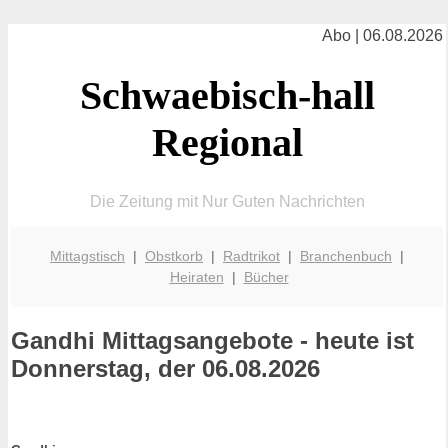
Abo | 06.08.2026
Schwaebisch-hall
Regional
Die Zeitung mit Nur Guten Nachrichten
Mittagstisch
|
Obstkorb
|
Radtrikot
|
Branchenbuch
|
Heiraten
|
Bücher
Gandhi
Mittagsangebote - heute ist
Donnerstag, der 06.08.2026