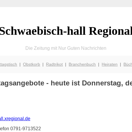
Schwaebisch-hall Regiona
Die Zeitung mit Nur Guten Nachrichten
ttagstisch
|
Obstkorb
|
Radtrikot
|
Branchenbuch
|
Heiraten
|
Büc
agsangebote - heute ist Donnerstag, de
l.xregional.de
elefon 0791-9713522