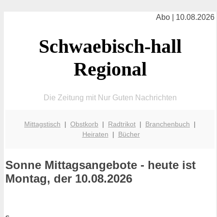
Abo | 10.08.2026
Schwaebisch-hall
Regional
Die Zeitung mit Nur Guten Nachrichten
Mittagstisch
|
Obstkorb
|
Radtrikot
|
Branchenbuch
|
Heiraten
|
Bücher
Sonne
Mittagsangebote - heute ist
Montag, der 10.08.2026